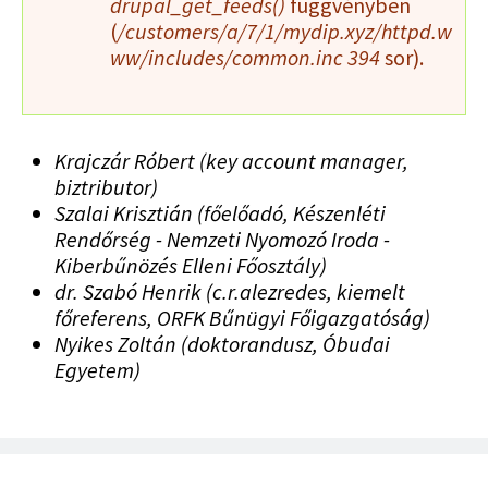
drupal_get_feeds()
függvényben
(
/customers/a/7/1/mydip.xyz/httpd.w
ww/includes/common.inc
394
sor).
Krajczár Róbert (key account manager,
biztributor)
Szalai Krisztián (főelőadó, Készenléti
Rendőrség - Nemzeti Nyomozó Iroda -
Kiberbűnözés Elleni Főosztály)
dr. Szabó Henrik (c.r.alezredes, kiemelt
főreferens, ORFK Bűnügyi Főigazgatóság)
Nyikes Zoltán (doktorandusz, Óbudai
Egyetem)