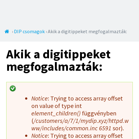
Jump to navigation
Jelenlegi
›
DIP csomagok
›
Akik a digitippeket megfogalmazták:
hely
Akik a digitippeket
megfogalmazták:
H
Notice
: Trying to access array offset
i
on value of type int
b
element_children()
függvényben
(
/customers/a/7/1/mydip.xyz/httpd.w
a
ww/includes/common.inc
6591
sor).
ü
Notice
: Trying to access array offset