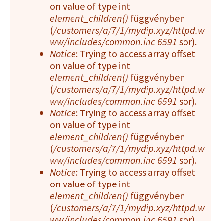
on value of type int
z
element_children()
függvényben
e
(
/customers/a/7/1/mydip.xyz/httpd.w
ww/includes/common.inc
6591
sor).
n
Notice
: Trying to access array offset
e
on value of type int
element_children()
függvényben
t
(
/customers/a/7/1/mydip.xyz/httpd.w
ww/includes/common.inc
6591
sor).
Notice
: Trying to access array offset
on value of type int
element_children()
függvényben
(
/customers/a/7/1/mydip.xyz/httpd.w
ww/includes/common.inc
6591
sor).
Notice
: Trying to access array offset
on value of type int
element_children()
függvényben
(
/customers/a/7/1/mydip.xyz/httpd.w
ww/includes/common.inc
6591
sor).