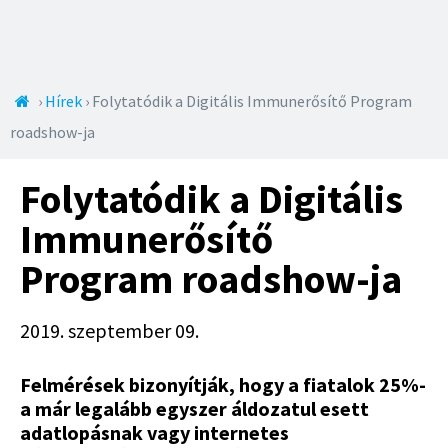
Jump to navigation
Jelenlegi
›
Hírek
›
Folytatódik a Digitális Immunerősítő Program
roadshow-ja
hely
Folytatódik a Digitális
Immunerősítő
Program roadshow-ja
2019. szeptember 09.
Felmérések bizonyítják, hogy a fiatalok 25%-
a már legalább egyszer áldozatul esett
adatlopásnak vagy internetes