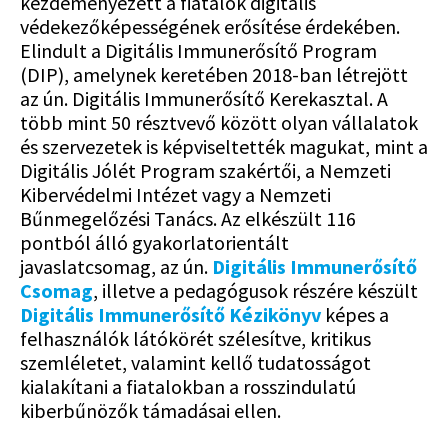
kezdeményezett a fiatalok digitális
védekezőképességének erősítése érdekében.
Elindult a Digitális Immunerősítő Program
(DIP), amelynek keretében 2018-ban létrejött
az ún. Digitális Immunerősítő Kerekasztal. A
több mint 50 résztvevő között olyan vállalatok
és szervezetek is képviseltették magukat, mint a
Digitális Jólét Program szakértői, a Nemzeti
Kibervédelmi Intézet vagy a Nemzeti
Bűnmegelőzési Tanács. Az elkészült 116
pontból álló gyakorlatorientált
javaslatcsomag, az ún.
Digitális Immunerősítő
Csomag
, illetve a pedagógusok részére készült
Digitális Immunerősítő Kézikönyv
képes a
felhasználók látókörét szélesítve, kritikus
szemléletet, valamint kellő tudatosságot
kialakítani a fiatalokban a rosszindulatú
kiberbűnözők támadásai ellen.