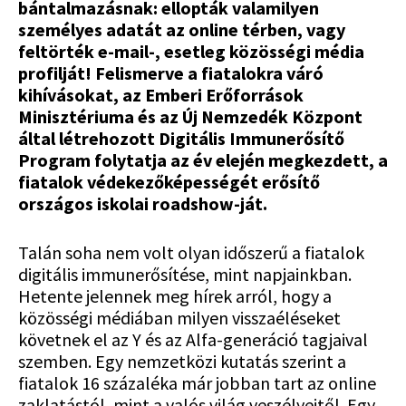
bántalmazásnak: ellopták valamilyen
személyes adatát az online térben, vagy
feltörték e-mail-, esetleg közösségi média
profilját! Felismerve a fiatalokra váró
kihívásokat, az Emberi Erőforrások
Minisztériuma és az Új Nemzedék Központ
által létrehozott Digitális Immunerősítő
Program folytatja az év elején megkezdett, a
fiatalok védekezőképességét erősítő
országos iskolai roadshow-ját.
Talán soha nem volt olyan időszerű a fiatalok
digitális immunerősítése, mint napjainkban.
Hetente jelennek meg hírek arról, hogy a
közösségi médiában milyen visszaéléseket
követnek el az Y és az Alfa-generáció tagjaival
szemben. Egy nemzetközi kutatás szerint a
fiatalok 16 százaléka már jobban tart az online
zaklatástól, mint a valós világ veszélyeitől. Egy