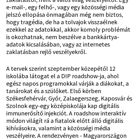
e-mail-, egy felhő-, vagy egy közösségi média
jelszó ellopása önmagában még nem biztos,
hogy tragédia, de ha a tolvajok visszaélnek
ezekkel az adatokkal, akkor komoly problémát
is okozhatnak, nem beszélve a bankkártya-
adatok kicsalásában, vagy az internetes
zaklatásban rejlő veszélyekről.
A tervek szerint szeptember közepétől 12
iskolába látogat el a DIP roadshow-ja, ahol
egész napos programokkal várják a diákokat, a
tanárokat és a szülőket. Első körben
Székesfehérvár, Győr, Zalaegerszeg, Kaposvár és
Szolnok egy-egy középiskolája kap digitális
immunerősítő injekciót. A roadshow interaktív
módon világít rá a fiatalok előtt álló digitális
kihívásokra, valamint a közösségi média
veszélyeire. A rendezvényen - Magyarországon