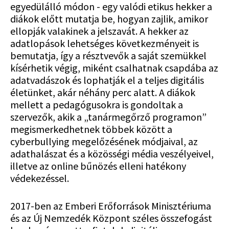
egyedülálló módon - egy valódi etikus hekker a
diákok előtt mutatja be, hogyan zajlik, amikor
ellopják valakinek a jelszavát. A hekker az
adatlopások lehetséges következményeit is
bemutatja, így a résztvevők a saját szemükkel
kísérhetik végig, miként csalhatnak csapdába az
adatvadászok és lophatják el a teljes digitális
életünket, akár néhány perc alatt. A diákok
mellett a pedagógusokra is gondoltak a
szervezők, akik a „tanármegőrző programon”
megismerkedhetnek többek között a
cyberbullying megelőzésének módjaival, az
adathalászat és a közösségi média veszélyeivel,
illetve az online bűnözés elleni hatékony
védekezéssel.
2017-ben az Emberi Erőforrások Minisztériuma
és az Új Nemzedék Központ széles összefogást