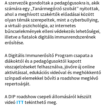
A szervezők gondoltak a pedagógusokra is, akik
számára egy „Tanármegőrző szobát” nyitottak,
ahol a meghívott szakértők előadásai között
olyan témák szerepeltek, mint a cyberbullying,
a virtuál-pszichológia, az internetes
bűncselekmények elleni védekezés lehetőségei,
illetve a fiatalok digitális immunrendszerének
erősítése.
A Digitális Immunerősítő Program csapata a
diákoktól és a pedagógusoktól kapott
visszajelzéseket felhasználva, jövőre új online
aktivitással, edukációs videóval és meghökkentő
színpadi elemekkel bővíti a roadshow meglévő
repertoárját.
A DIP roadshow csepeli állomásáról készült
videó
ITT
tekinthető meg.