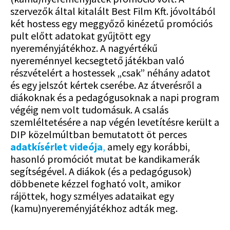
szervezők által kitalált Best Film Kft. jóvoltából
két hostess egy meggyőző kinézetű promóciós
pult előtt adatokat gyűjtött egy
nyereményjátékhoz. A nagyértékű
nyereménnyel kecsegtető játékban való
részvételért a hostessek „csak” néhány adatot
és egy jelszót kértek cserébe. Az átverésről a
diákoknak és a pedagógusoknak a napi program
végéig nem volt tudomásuk. A csalás
szemléltetésére a nap végén levetítésre került a
DIP közelmúltban bemutatott öt perces
adatkísérlet videója
,
amely egy korábbi,
hasonló promóciót mutat be kandikamerák
segítségével. A diákok (és a pedagógusok)
döbbenete kézzel fogható volt, amikor
rájöttek, hogy szmélyes adataikat egy
(kamu)nyereményjátékhoz adták meg.