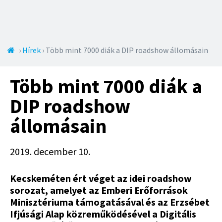
Jump to navigation
Jelenlegi
›
Hírek
›
Több mint 7000 diák a DIP roadshow állomásain
hely
Több mint 7000 diák a
DIP roadshow
állomásain
2019. december 10.
Kecskeméten ért véget az idei roadshow
sorozat, amelyet az Emberi Erőforrások
Minisztériuma támogatásával és az Erzsébet
Ifjúsági Alap közreműködésével a Digitális