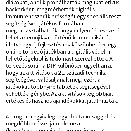
diákokat, ahol kipróbálhatták magukat etikus
hackerként, megmérhették digitális
immunrendszerük erősségét egy speciális teszt
segítségével, játékos formában
megtapasztalhatták, hogy milyen félrevezető
lehet az emojikkal történő kommunikáció,
illetve egy új fejlesztésnek köszönhetően egy
online torpedó játékban a digitális védelmi
lehetőségekről is tudomást szerezhettek. A
tervezés során a DIP különösen ügyelt arra,
hogy az aktivitások a 21. századi technika
segítségével valósuljanak meg, ezért a
játékokat többnyire tabletek segítségével
vehették igénybe. Az aktivitások legjobbjait
értékes és hasznos ajándékokkal jutalmazták.
A program egyik legnagyobb tanulsággal és
megdöbbenéssel járó eleme a
(kamu)nyereményjáték promóció volt. A