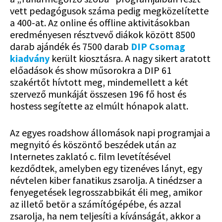
vett pedagógusok száma pedig megközelítette
a 400-at. Az online és offline aktivitásokban
eredményesen résztvevő diákok között 8500
darab ajándék és 7500 darab
DIP Csomag
kiadvány
került kiosztásra. A nagy sikert aratott
előadások és show műsorokra a DIP 61
szakértőt hívtott meg, mindemellett a két
szervező munkáját összesen 196 fő host és
hostess segítette az elmúlt hónapok alatt.
Az egyes roadshow állomások napi programjai a
megnyitó és köszöntő beszédek után az
Internetes zaklató c. film levetítésével
kezdődtek, amelyben egy tizenéves lányt, egy
névtelen kiber fanatikus zsarolja. A tinédzser a
fenyegetések legrosszabbikát éli meg, amikor
az illető betör a számítógépébe, és azzal
zsarolja, ha nem teljesíti a kívánságát, akkor a