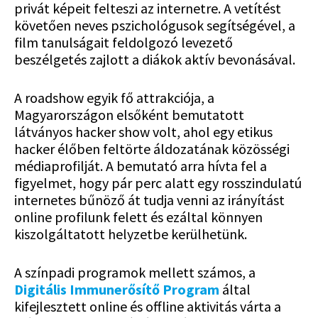
privát képeit felteszi az internetre. A vetítést
követően neves pszichológusok segítségével, a
film tanulságait feldolgozó levezető
beszélgetés zajlott a diákok aktív bevonásával.
A roadshow egyik fő attrakciója, a
Magyarországon elsőként bemutatott
látványos hacker show volt, ahol egy etikus
hacker élőben feltörte áldozatának közösségi
médiaprofilját. A bemutató arra hívta fel a
figyelmet, hogy pár perc alatt egy rosszindulatú
internetes bűnöző át tudja venni az irányítást
online profilunk felett és ezáltal könnyen
kiszolgáltatott helyzetbe kerülhetünk.
A színpadi programok mellett számos, a
Digitális Immunerősítő Program
által
kifejlesztett online és offline aktivitás várta a