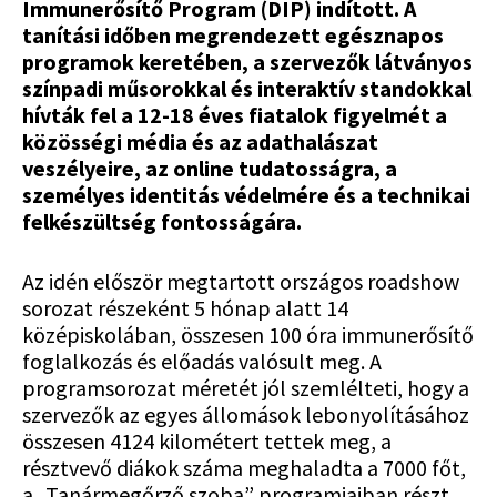
Immunerősítő Program (DIP) indított. A
tanítási időben megrendezett egésznapos
programok keretében, a szervezők látványos
színpadi műsorokkal és interaktív standokkal
hívták fel a 12-18 éves fiatalok figyelmét a
közösségi média és az adathalászat
veszélyeire, az online tudatosságra, a
személyes identitás védelmére és a technikai
felkészültség fontosságára.
Az idén először megtartott országos roadshow
sorozat részeként 5 hónap alatt 14
középiskolában, összesen 100 óra immunerősítő
foglalkozás és előadás valósult meg. A
programsorozat méretét jól szemlélteti, hogy a
szervezők az egyes állomások lebonyolításához
összesen 4124 kilométert tettek meg, a
résztvevő diákok száma meghaladta a 7000 főt,
a „Tanármegőrző szoba” programjaiban részt