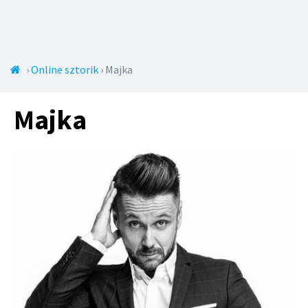
Jump to navigation
Jelenlegi
›
Online sztorik
›
Majka
hely
Majka