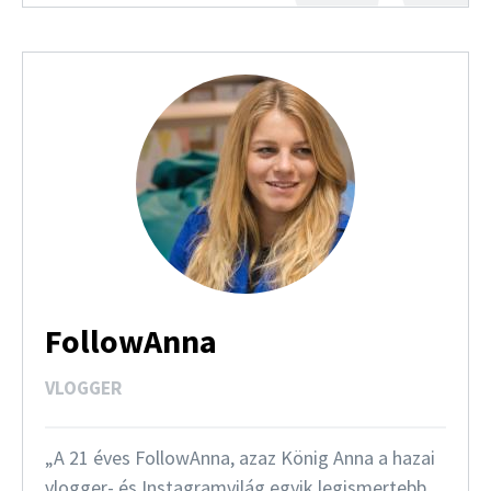
FollowAnna
VLOGGER
A 21 éves FollowAnna, azaz König Anna a hazai
vlogger- és Instagramvilág egyik legismertebb