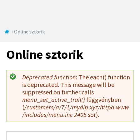
Jump to navigation
Jelenlegi
›
Online sztorik
hely
Online sztorik
H
Deprecated function
: The each() function
is deprecated. This message will be
i
suppressed on further calls
b
menu_set_active_trail()
függvényben
(
/customers/a/7/1/mydip.xyz/httpd.www
a
/includes/menu.inc
2405
sor).
ü
z