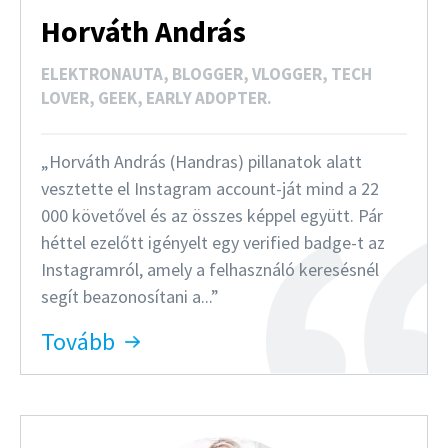
e
Horváth András
n
ELEKTRONAUTA, BLOGGER, VLOGGER, TECH
e
LOVER, GEEK, EARLY ADOPTER.
t
Horváth András (Handras) pillanatok alatt
vesztette el Instagram account-ját mind a 22
000 követővel és az összes képpel együtt. Pár
héttel ezelőtt igényelt egy verified badge-t az
Instagramról, amely a felhasználó keresésnél
segít beazonosítani a...
Tovább