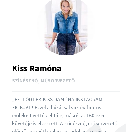
Kiss Ramóna
SZÍNÉSZNŐ, MŰSORVEZETŐ
FELTÖRTÉK KISS RAMÓNA INSTAGRAM
FIÓKJÁT! Ezzel a húzással sok év fontos
emlékeit vették el tőle, másrészt 160 ezer
követője is elveszett. A színésznő, műsorvezető
először gyanútlanul azt gondolta, csupán a