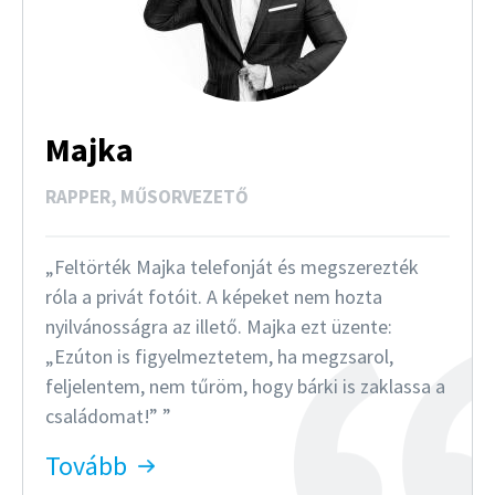
Majka
RAPPER, MŰSORVEZETŐ
Feltörték Majka telefonját és megszerezték
róla a privát fotóit. A képeket nem hozta
nyilvánosságra az illető. Majka ezt üzente:
„Ezúton is figyelmeztetem, ha megzsarol,
feljelentem, nem tűröm, hogy bárki is zaklassa a
családomat!”
Tovább