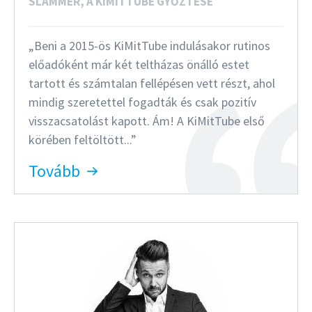
SLAMMER, A KIMITTUBE GYŐZTESE
Beni a 2015-ös KiMitTube indulásakor rutinos
előadóként már két teltházas önálló estet
tartott és számtalan fellépésen vett részt, ahol
mindig szeretettel fogadták és csak pozitív
visszacsatolást kapott. Ám! A KiMitTube első
körében feltöltött...
Tovább